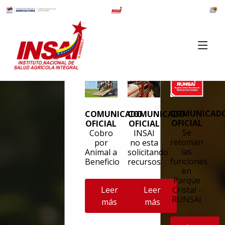
×
COMUNICAD
COMUNICADO
COMUNICADO
OFICIAL
OFICIAL
OFICIAL
Se
Cobro
INSAI
retoman
por
no esta
las
Animal a
solicitando
funciones
Beneficio
recursos
en
Parque
Leer
Leer
Cristal -
RUNSAI
más
más