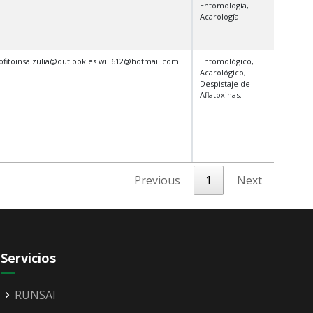
Entomología,
Acarología.
iofitoinsaizulia@outlook.es will612@hotmail.com
Entomológico,
Acarológico,
Despistaje de
Aflatoxinas.
Previous
1
Next
Servicios
RUNSAI