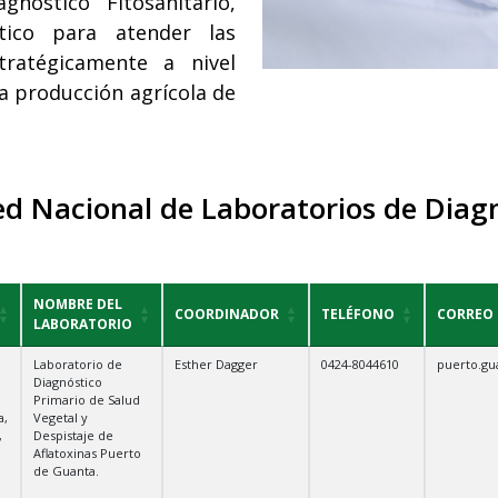
nóstico Fitosanitario,
tico para atender las
tratégicamente a nivel
la producción agrícola de
ed Nacional de Laboratorios de Diagn
NOMBRE DEL
COORDINADOR
TELÉFONO
CORREO
LABORATORIO
Laboratorio de
Esther Dagger
0424-8044610
puerto.g
Diagnóstico
Primario de Salud
a,
Vegetal y
,
Despistaje de
Aflatoxinas Puerto
de Guanta.