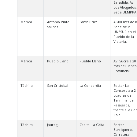
Baradida, Av.
Los Abogados.
Sede UEMPPA
Mérida
Antonio Pinto
Santa Cruz
A 200 mts de l
Salinas
Sede de la
UNESUR en el
Pueblo de la
Victoria.
Mérida
Pueblo Llano
Pueblo Llano
Av. Sucre a 20
mts del Banco
Provincial.
Táchira
San Cristobal
La Concordia
Sector La
Concordia a 2
cuadras del
Terminal de
Pasajeros,
frente a la Co
Cola.
Táchira
Jauregui
Capital La Grita
Sector
Burriquero,
Carretera