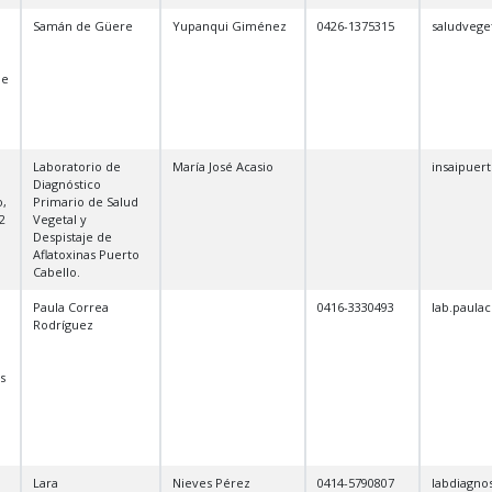
Samán de Güere
Yupanqui Giménez
0426-1375315
saludvege
de
Laboratorio de
María José Acasio
insaipuer
Diagnóstico
o,
Primario de Salud
2
Vegetal y
Despistaje de
Aflatoxinas Puerto
Cabello.
Paula Correa
0416-3330493
lab.paula
Rodríguez
s
Lara
Nieves Pérez
0414-5790807
labdiagno