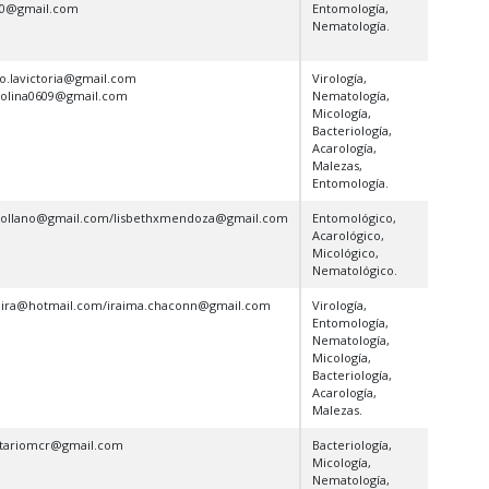
10@gmail.com
Entomología,
Nematología.
ito.lavictoria@gmail.com
Virología,
molina0609@gmail.com
Nematología,
Micología,
Bacteriología,
Acarología,
Malezas,
Entomología.
blollano@gmail.com/lisbethxmendoza@gmail.com
Entomológico,
Acarológico,
Micológico,
Nematológico.
chira@hotmail.com/iraima.chaconn@gmail.com
Virología,
Entomología,
Nematología,
Micología,
Bacteriología,
Acarología,
Malezas.
nitariomcr@gmail.com
Bacteriología,
Micología,
Nematología,