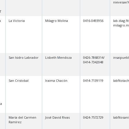
nievesae
T
a
La Victoria
Milagro Molina
0416-0493956
lab.diag.f
milagro.
San Isidro Labrador
Lisbeth Mendoza
0426-7868314/
insaipue
0414-7342048
San Cristobal
Iraima Chacón
0414-7139119
labfitota
ca
María del Carmen
José David Rivas
0424-7572729
labfitosa
Ramírez