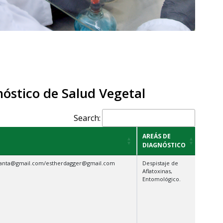
óstico de Salud Vegetal
Search:
AREÁS DE
DIAGNÓSTICO
uanta@gmail.com/estherdagger@gmail.com
Despistaje de
Aflatoxinas,
Entomológico.