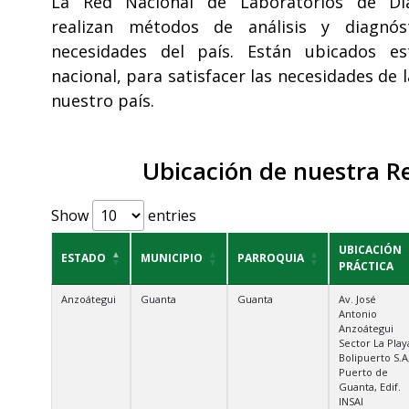
La Red Nacional de Laboratorios de Diag
realizan métodos de análisis y diagnós
necesidades del país. Están ubicados es
nacional, para satisfacer las necesidades de 
nuestro país.
Ubicación de nuestra R
Show
entries
UBICACIÓN
ESTADO
MUNICIPIO
PARROQUIA
PRÁCTICA
Anzoátegui
Guanta
Guanta
Av. José
Antonio
Anzoátegui
Sector La Play
Bolipuerto S.A
Puerto de
Guanta, Edif.
INSAI