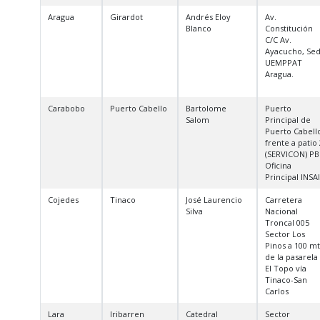
Aragua
Girardot
Andrés Eloy
Av.
Blanco
Constitución
C/C Av.
Ayacucho, Se
UEMPPAT
Aragua.
Carabobo
Puerto Cabello
Bartolome
Puerto
Salom
Principal de
Puerto Cabell
frente a patio 
(SERVICON) PB
Oficina
Principal INSAI
Cojedes
Tinaco
José Laurencio
Carretera
Silva
Nacional
Troncal 005
Sector Los
Pinos a 100 mt
de la pasarela
El Topo vía
Tinaco-San
Carlos
Lara
Iribarren
Catedral
Sector